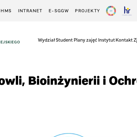
-HMS
INTRANET
E-SGGW
PROJEKTY
Wydział
Student
Plany zajęć
Instytut
Kontakt
Z
EJSKIEGO
wli, Bioinżynierii i Och