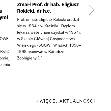
Zmarł Prof. dr hab. Eligiusz
Sukces Pa
u
Rokicki, dr h.c.
Aleksandr
ymi
Prof. dr hab. Eligiusz Rokicki urodził
Minister Nau
się w 1934 r. w Kraśniku. Dyplom
Wyższego – 
lekarza weterynarii uzyskał w 1957 r.
przyznał st
ZOWE
w Szkole Głównej Gospodarstwa
naukowcom, u
Wiejskiego (SGGW). W latach 1956–
rankingowe 
Książ
1999 pracował w Katedrze
poszczególny
omiej
Zoohigieny [...]
grupach mło
szenie
[...]
WIĘCEJ AKTUALNOŚCI