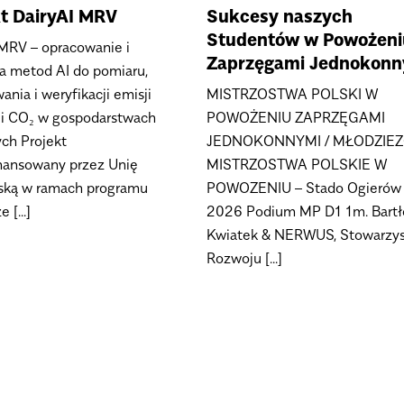
kt DairyAI MRV
Sukcesy naszych
Studentów w Powożeni
 MRV – opracowanie i
Zaprzęgami Jednokonn
ja metod AI do pomiaru,
ania i weryfikacji emisji
MISTRZOSTWA POLSKI W
i CO₂ w gospodarstwach
POWOŻENIU ZAPRZĘGAMI
ch Projekt
JEDNOKONNYMI / MŁODZIE
nansowany przez Unię
MISTRZOSTWA POLSKIE W
ską w ramach programu
POWOZENIU – Stado Ogierów 
 [...]
2026 Podium MP D1 1m. Bartł
Kwiatek & NERWUS, Stowarzy
Rozwoju [...]