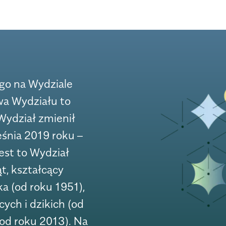
go na Wydziale
wa Wydziału to
Wydział zmienił
śnia 2019 roku –
est to Wydział
ąt, kształcący
a (od roku 1951),
ych i dzikich (od
(od roku 2013). Na