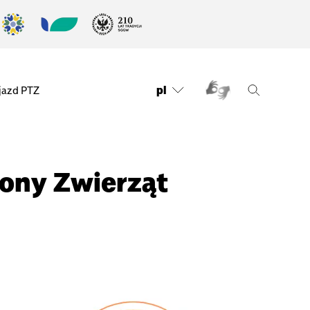
pl
jazd PTZ
rony Zwierząt