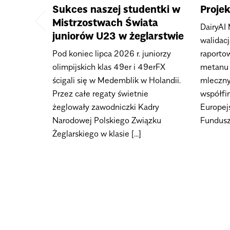
Sukces naszej studentki w
Proje
Mistrzostwach Świata
DairyAI
juniorów U23 w żeglarstwie
walidac
Pod koniec lipca 2026 r. juniorzy
raportow
olimpijskich klas 49er i 49erFX
metanu 
ścigali się w Medemblik w Holandii.
mleczny
Przez całe regaty świetnie
współfi
żeglowały zawodniczki Kadry
Europej
Narodowej Polskiego Związku
Fundusze
Żeglarskiego w klasie [...]