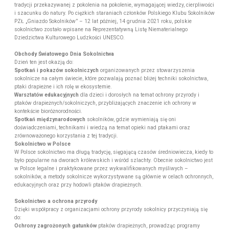
tradycji przekazywanej z pokolenia na pokolenie, wymagającej wiedzy, cierpliwości
i szacunku do natury. Po ciężkich staraniach członków Polskiego Klubu Sokolników
PZŁ „Gniazdo Sokolników” – 12 lat później, 14 grudnia 2021 roku, polskie
sokolnictwo zostało wpisane na Reprezentatywną Listę Niematerialnego
Dziedzictwa Kulturowego Ludzkości UNESCO.
Obchody Światowego Dnia Sokolnictwa
Dzień ten jest okazją do:
Spotkań i pokazów sokolniczych
organizowanych przez stowarzyszenia
sokolnicze na całym świecie, które pozwalają poznać bliżej techniki sokolnictwa,
ptaki drapieżne i ich rolę w ekosystemie.
Warsztatów edukacyjnych
dla dzieci i dorosłych na temat ochrony przyrody i
ptaków drapieżnych/sokolniczych, przybliżających znaczenie ich ochrony w
kontekście bioróżnorodności.
Spotkań międzynarodowych
sokolników, gdzie wymieniają się oni
doświadczeniami, technikami i wiedzą na temat opieki nad ptakami oraz
zrównoważonego korzystania z tej tradycji.
Sokolnictwo w Polsce
W Polsce sokolnictwo ma długą tradycję, sięgającą czasów średniowiecza, kiedy to
było popularne na dworach królewskich i wśród szlachty. Obecnie sokolnictwo jest
w Polsce legalne i praktykowane przez wykwalifikowanych myśliwych –
sokolników, a metody sokolnicze wykorzystywane są głównie w celach ochronnych,
edukacyjnych oraz przy hodowli ptaków drapieżnych.
Sokolnictwo a ochrona przyrody
Dzięki współpracy z organizacjami ochrony przyrody sokolnicy przyczyniają się
do:
Ochrony zagrożonych gatunków
ptaków drapieżnych, prowadząc programy