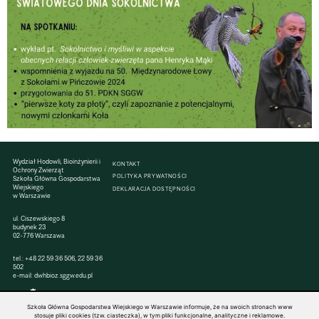
Wydział Hodowli, Bioinżynierii i
KONTAKT
Ochrony Zwierząt
POLITYKA PRYWATNOŚCI
Szkoła Główna Gospodarstwa
Wiejskiego
DEKLARACJA DOSTĘPNOŚCI
w Warszawie
ul. Ciszewskiego 8
budynek 23
02-776 Warszawa
tel.:
+48 22 59 36 506
, 22 59 36
502
e-mail:
dwhbioz.sggw.edu.pl
Szkoła Główna Gospodarstwa Wiejskiego w Warszawie informuje, że na swoich stronach www
stosuje pliki cookies (tzw. ciasteczka), w tym pliki funkcjonalne, analityczne i reklamowe.