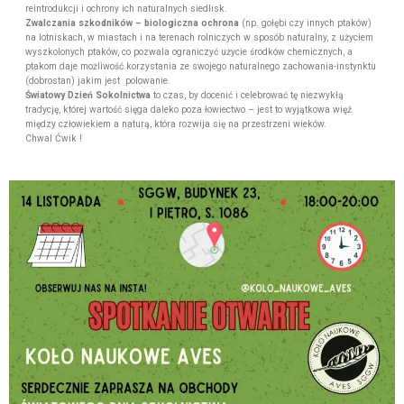
reintrodukcji i ochrony ich naturalnych siedlisk.
Zwalczania szkodników – biologiczna ochrona
(np. gołębi czy innych ptaków)
na lotniskach, w miastach i na terenach rolniczych w sposób naturalny, z użyciem
wyszkolonych ptaków, co pozwala ograniczyć użycie środków chemicznych, a
ptakom daje możliwość korzystania ze swojego naturalnego zachowania-instynktu
(dobrostan) jakim jest polowanie.
Światowy Dzień Sokolnictwa
to czas, by docenić i celebrować tę niezwykłą
tradycję, której wartość sięga daleko poza łowiectwo – jest to wyjątkowa więź
między człowiekiem a naturą, która rozwija się na przestrzeni wieków.
Chwal Ćwik !