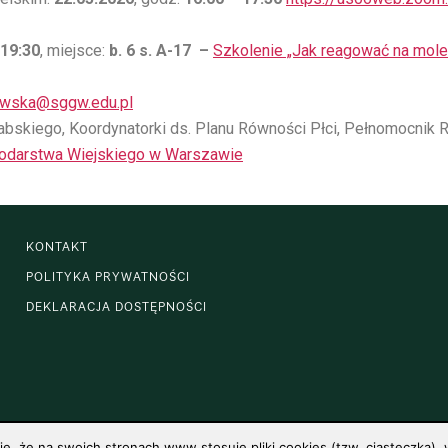
 19:30
, miejsce:
b. 6 s. A-17
–
Szkolenie „Jak reagować na mole
owska@sggw.edu.pl
skiego, Koordynatorki ds. Planu Równości Płci, Pełnomocnik R
podarstwa Wiejskiego w Warszawie
KONTAKT
POLITYKA PRYWATNOŚCI
DEKLARACJA DOSTĘPNOŚCI
 że na swoich stronach www stosuje pliki cookies (tzw. ciasteczka), w