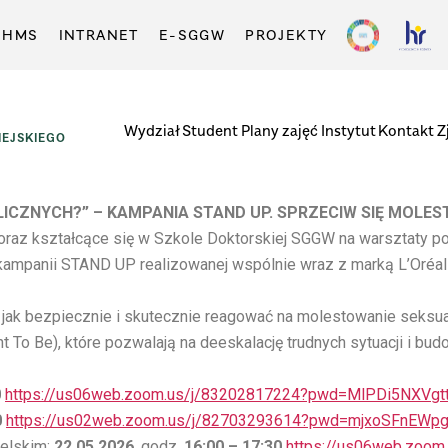
-HMS
INTRANET
E-SGGW
PROJEKTY
Wydział
Student
Plany zajęć
Instytut
Kontakt
Z
EJSKIEGO
ICZNYCH?” – KAMPANIA STAND UP. SPRZECIW SIĘ MOLES
raz kształcące się w Szkole Doktorskiej SGGW na warsztaty p
ampanii STAND UP realizowanej wspólnie wraz z marką L’Oréal 
 jak bezpiecznie i skutecznie reagować na molestowanie seksua
 To Be), które pozwalają na deeskalację trudnych sytuacji i bu
0
https://us06web.zoom.us/j/83202817224?pwd=MlPDi5NXVg
0
https://us02web.zoom.us/j/82703293614?pwd=mjxoSFnEWp
ielskim:
22.05.2026
, godz.
16:00 – 17:30
https://us06web.zoom