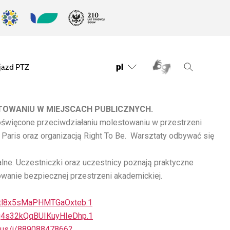
pl
jazd PTZ
TOWANIU W MIEJSCACH PUBLICZNYCH.
oświęcone przeciwdziałaniu molestowaniu w przestrzeni
Paris oraz organizacją Right To Be. Warsztaty odbywać się
lne. Uczestniczki oraz uczestnicy poznają praktyczne
dowanie bezpiecznej przestrzeni akademickiej.
ttl8x5sMaPHMTGaOxteb.1
g4s32kQqBUIKuyHIeDhp.1
.us/j/88908847866?