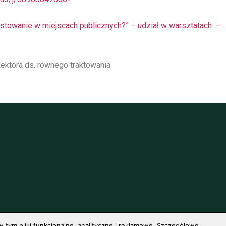
stowanie w miejscach publicznych?” – udział w warsztatach –
ektora ds. równego traktowania
 tym pliki funkcjonalne, analityczne i reklamowe. Szczegółowe