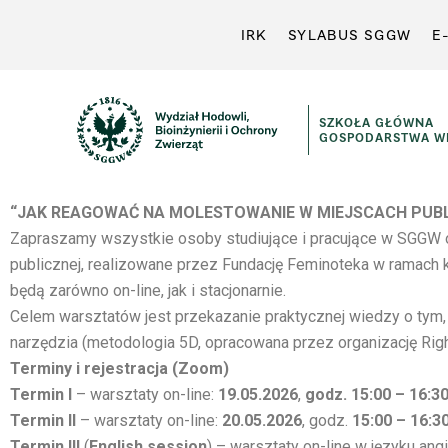
IRK
SYLABUS SGGW
E
SZKOŁA GŁÓWNA
GOSPODARSTWA WI
“JAK REAGOWAĆ NA MOLESTOWANIE W MIEJSCACH PUBL
Zapraszamy wszystkie osoby studiujące i pracujące w SGGW o
publicznej, realizowane przez
Fundację Feminoteka w ramach k
będą zarówno on-line, jak i stacjonarnie.
Celem warsztatów jest przekazanie praktycznej wiedzy o tym,
narzędzia (metodologia 5D, opracowana przez organizację Right
Terminy i rejestracja (Zoom)
Termin I
– warsztaty on-line:
19.05.2026
,
godz.
15:00 – 16:3
Termin II
– warsztaty on-line:
20.05.2026
, godz.
15:00 – 16:3
Termin III
(
English session
) – warsztaty on-line w języku ang