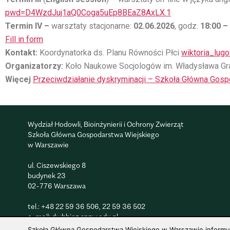
pwd=D4WzdJuj1aQ0Coga5uEp8BEaZ8AxLX.1
Termin IV –
warsztaty stacjonarne:
02.06.2026
, godz.
18:00 –
Fill in form
Kontakt:
Koordynatorka ds. Planu Równości Płci
wiktoria_lug
Organizatorzy:
Koło Naukowe Socjologów im. Władysława Grab
Więcej
Przeciwdziałanie dyskryminacji – Szkoła Główna Gos
Wydział Hodowli, Bioinżynierii i Ochrony Zwierząt
Szkoła Główna Gospodarstwa Wiejskiego
w Warszawie
ul. Ciszewskiego 8
budynek 23
02-776 Warszawa
tel.:
+48 22 59 36 506
, 22 59 36 502
e-mail:
dwhbioz.sggw.edu.pl
Szkoła Główna Gospodarstwa Wiejskiego w Warszawie informuje,