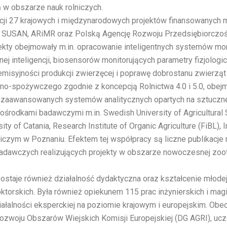
w obszarze nauk rolniczych.
acji 27 krajowych i międzynarodowych projektów finansowanych
 SUSAN, ARiMR oraz Polską Agencję Rozwoju Przedsiębiorczości
ty obejmowały m.in. opracowanie inteligentnych systemów monito
j inteligencji, biosensorów monitorujących parametry fizjolog
 emisyjności produkcji zwierzęcej i poprawę dobrostanu zwie
rolno-spożywczego zgodnie z koncepcją Rolnictwa 4.0 i 5.0, obej
 zaawansowanych systemów analitycznych opartych na sztucznej 
rodkami badawczymi m.in. Swedish University of Agricultural S
sity of Catania, Research Institute of Organic Agriculture (FiBL),
ym w Poznaniu. Efektem tej współpracy są liczne publikacje 
awczych realizujących projekty w obszarze nowoczesnej zootech
zostaje również działalność dydaktyczna oraz kształcenie młod
torskich. Była również opiekunem 115 prac inżynierskich i magi
ałalności eksperckiej na poziomie krajowym i europejskim. Obec
i Rozwoju Obszarów Wiejskich Komisji Europejskiej (DG AGRI),