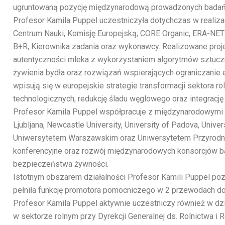
ugruntowaną pozycję międzynarodową prowadzonych badań 
Profesor Kamila Puppel uczestniczyła dotychczas w realiz
Centrum Nauki, Komisję Europejską, CORE Organic, ERA-NET
B+R, Kierownika zadania oraz wykonawcy. Realizowane projek
autentyczności mleka z wykorzystaniem algorytmów sztuczne
żywienia bydła oraz rozwiązań wspierających ograniczanie
wpisują się w europejskie strategie transformacji sektora 
technologicznych, redukcję śladu węglowego oraz integrację
Profesor Kamila Puppel współpracuje z międzynarodowymi oś
Ljubljana, Newcastle University, University of Padova, Univer
Uniwersytetem Warszawskim oraz Uniwersytetem Przyrodnicz
konferencyjne oraz rozwój międzynarodowych konsorcjów bad
bezpieczeństwa żywności.
Istotnym obszarem działalności Profesor Kamili Puppel po
pełniła funkcję promotora pomocniczego w 2 przewodach dok
Profesor Kamila Puppel aktywnie uczestniczy również w dzi
w sektorze rolnym przy Dyrekcji Generalnej ds. Rolnictwa 