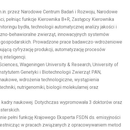
 m.in. przez Narodowe Centrum Badań i Rozwoju, Narodowe
, pełniąc funkcje Kierownika B+R, Zastępcy Kierownika
ringu bydła, technologii automatycznej analizy jakości i
iczno-behawioralne zwierząt, innowacyjnych systemów
rząt gospodarskich. Prowadzone prace badawczo-wdrożeniowe
mującą cyfryzację produkcji, automatyzację procesów
inteligencji.
ciences, Wageningen University & Research, University of
 Instytutem Genetyki i Biotechnologii Zwierząt PAN,
naukowe, wdrożenia technologiczne, wystąpienia
niki, nutrigenomiki, biologii molekularnej oraz
ej kadry naukowej. Dotychczas wypromowała 3 doktorów oraz
sterskich.
nie pełni funkcję Krajowego Eksperta FSDN ds. emisyjności
 uczestnicząc w pracach związanych z opracowywaniem metod