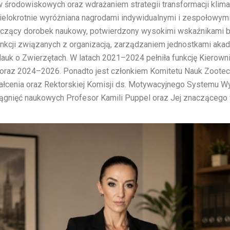
 środowiskowych oraz wdrażaniem strategii transformacji klimat
ielokrotnie wyróżniana nagrodami indywidualnymi i zespołowymi
aczący dorobek naukowy, potwierdzony wysokimi wskaźnikami b
funkcji związanych z organizacją, zarządzaniem jednostkami ak
u Nauk o Zwierzętach. W latach 2021–2024 pełniła funkcję Kiero
oraz 2024–2026. Ponadto jest członkiem Komitetu Nauk Zootech
tałcenia oraz Rektorskiej Komisji ds. Motywacyjnego Systemu 
iągnięć naukowych Profesor Kamili Puppel oraz Jej znaczącego w