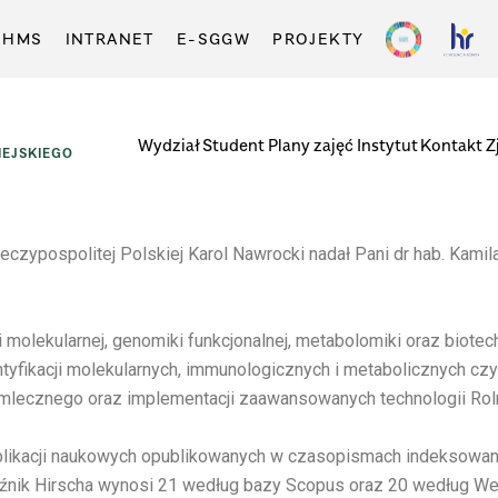
-HMS
INTRANET
E-SGGW
PROJEKTY
Wydział
Student
Plany zajęć
Instytut
Kontakt
Z
EJSKIEGO
zypospolitej Polskiej Karol Nawrocki nadał Pani dr hab. Kamila
ii molekularnej, genomiki funkcjonalnej, metabolomiki oraz bio
entyfikacji molekularnych, immunologicznych i metabolicznych 
 mlecznego oraz implementacji zaawansowanych technologii Roln
ikacji naukowych opublikowanych w czasopismach indeksowanyc
nik Hirscha wynosi 21 według bazy Scopus oraz 20 według Web