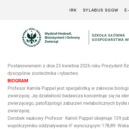
IRK
SYLABUS SGGW
E
SZKOŁA GŁÓWNA
GOSPODARSTWA WI
Postanowieniem z dnia 23 kwietnia 2026 roku Prezydent Rzec
dyscyplinie zootechnika i rybactwo.
BIOGRAM
Profesor Kamila Puppel jest specjalistką w zakresie biolog
zwierzęcej. Jej działalność badawcza koncentruje się na id
zwierzęcego, patofizjologii zaburzeń metabolicznych bydła
zwierzęcej.
Dorobek naukowy Profesor Kamili Puppel obejmuje 139 publ
współczynniku oddziaływania IF wynoszącym 178,89. Wskaź